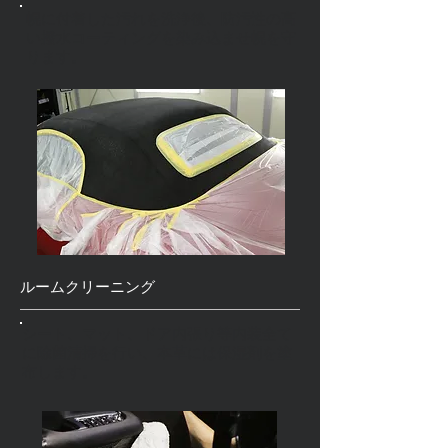
幌に付着した汚れを洗浄後、防汚性の高
い撥水コーティングを染み込ませ幌を守
ります。
ルームクリーニング
シート、マット、ドア内張り等内装全て
に除菌清掃を行い、本革には保湿剤を塗
布します。